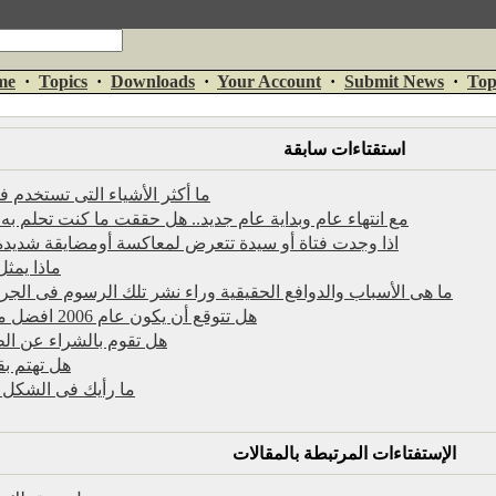
me
·
Topics
·
Downloads
·
Your Account
·
Submit News
·
Top
استقتاءات سابقة
ما أكثر الأشياء التى تستخدم في
مع انتهاء عام وبداية عام جديد.. هل حققت ما كنت تحلم به فى ع
اذا وجدت فتاة أو سيدة تتعرض لمعاكسة أومضايقة شديدة
ماذا يمثل
ما هى الأسباب والدوافع الحقيقية وراء نشر تلك الرسوم فى الجري
هل تتوقع أن يكون عام 2006 افضل من عام 2005؟؟
هل تقوم بالشراء عن الط
هل تهتم بق
ما رأيك فى الشكل ا
الإستفتاءات المرتبطة بالمقالات