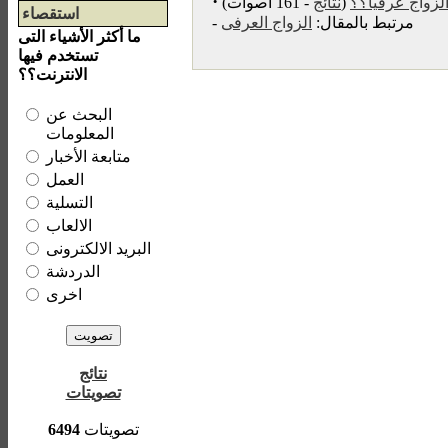
·
لزواج عرفيا؟؟
(
نتائج
- 161 أصوات)
استقصاء
- مرتبط بالمقال:
الزواج العرفى
ما أكثر الأشياء التى
تستخدم فيها
الانترنت؟؟
البحث عن
المعلومات
متابعة الأخبار
العمل
التسلية
الالعاب
البريد الالكترونى
الدردشة
اخرى
نتائج
تصويتات
تصويتات
6494